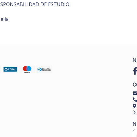
S RESPONSABILIDAD DE ESTUDIO
ejia.
N
C
N