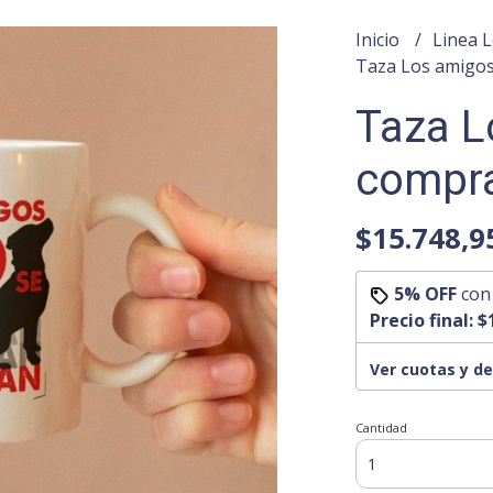
Inicio
Linea 
Taza Los amigo
Taza L
compr
$15.748,9
5% OFF
co
Precio final:
$
Ver cuotas y d
Cantidad