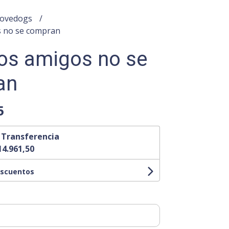
Lovedogs
s no se compran
os amigos no se
an
5
n
Transferencia
14.961,50
escuentos