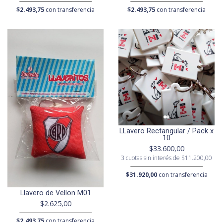
$2.493,75
con transferencia
$2.493,75
con transferencia
LLavero Rectangular / Pack x
10
$33.600,00
3 cuotas sin interés de $11.200,00
$31.920,00
con transferencia
Llavero de Vellon M01
$2.625,00
$2.493,75
con transferencia