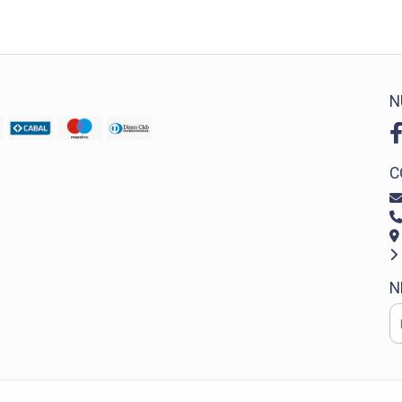
N
C
N