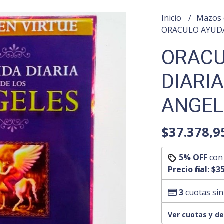
Inicio
Mazos 
ORACULO AYUDA 
ORACU
DIARIA
ANGELE
$37.378,9
5% OFF
co
Precio final:
$35
3
cuotas sin
Ver cuotas y d