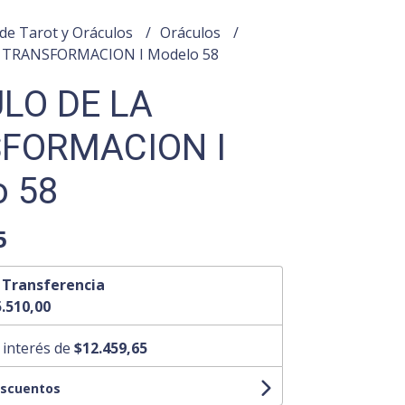
de Tarot y Oráculos
Oráculos
 TRANSFORMACION I Modelo 58
LO DE LA
FORMACION I
o 58
5
n
Transferencia
.510,00
 interés de
$12.459,65
escuentos