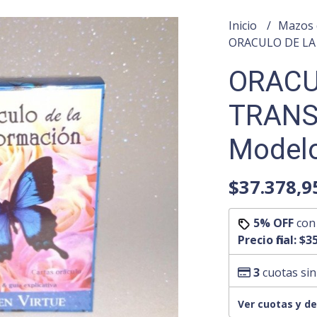
Inicio
Mazos 
ORACULO DE LA
ORACU
TRANS
Model
$37.378,9
5% OFF
co
Precio final:
$35
3
cuotas sin
Ver cuotas y d