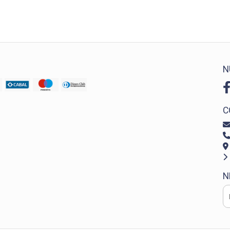
N
C
N