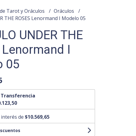
de Tarot y Oráculos
Oráculos
 THE ROSES Lenormand I Modelo 05
LO UNDER THE
 Lenormand I
o 05
5
n
Transferencia
.123,50
 interés de
$10.569,65
escuentos