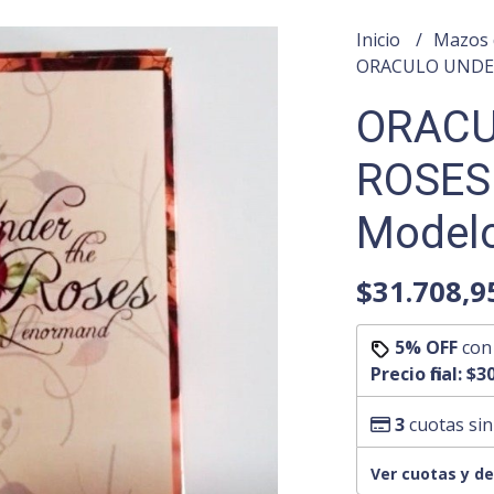
Inicio
Mazos 
ORACULO UNDER
ORACU
ROSES
Model
$31.708,9
5% OFF
co
Precio final:
$30
3
cuotas sin
Ver cuotas y d