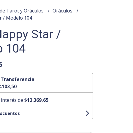
de Tarot y Oráculos
Oráculos
r / Modelo 104
Happy Star /
o 104
5
n
Transferencia
.103,50
 interés de
$13.369,65
escuentos