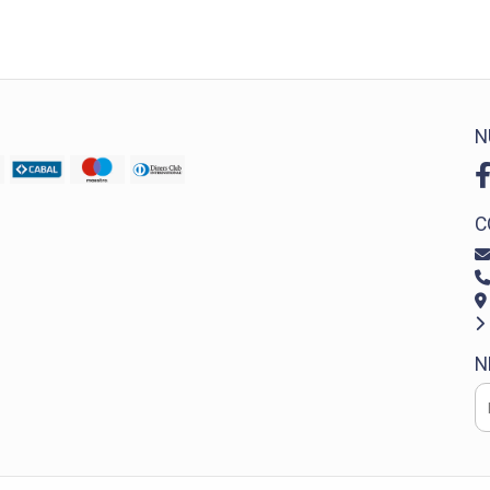
N
C
N