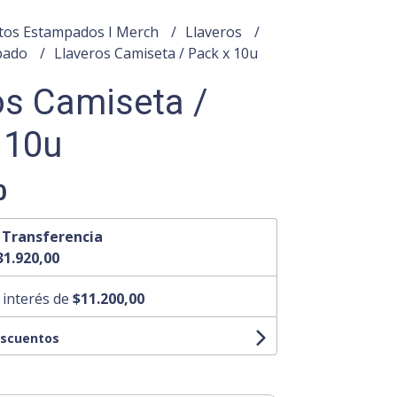
tos Estampados I Merch
Llaveros
pado
Llaveros Camiseta / Pack x 10u
os Camiseta /
 10u
0
n
Transferencia
31.920,00
 interés de
$11.200,00
escuentos