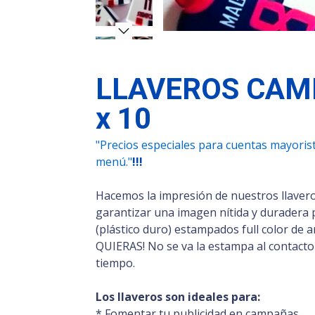
LLAVEROS CAM
x 10
"Precios especiales para cuentas mayorista
menú."
!!!
Hacemos la impresión de nuestros llavero
garantizar una imagen nítida y duradera 
(plástico duro) estampados full color d
QUIERAS! No se va la estampa al contacto 
tiempo.
Los llaveros son ideales para:
* Fomentar tu publicidad en campañas