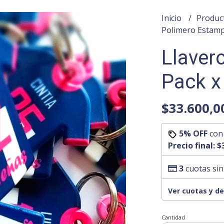
Inicio
Produc
Polimero Estam
Llaver
Pack x
$33.600,0
5% OFF
co
Precio final:
$
3
cuotas sin
Ver cuotas y d
Cantidad