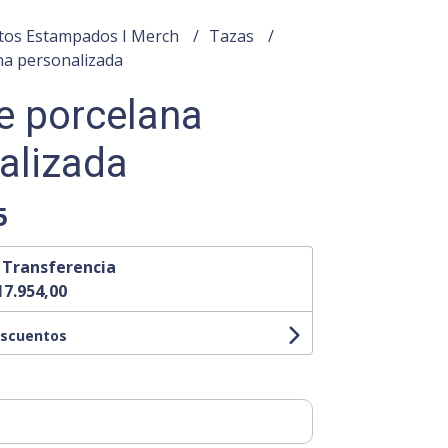
tos Estampados I Merch
Tazas
na personalizada
e porcelana
alizada
5
n
Transferencia
17.954,00
escuentos