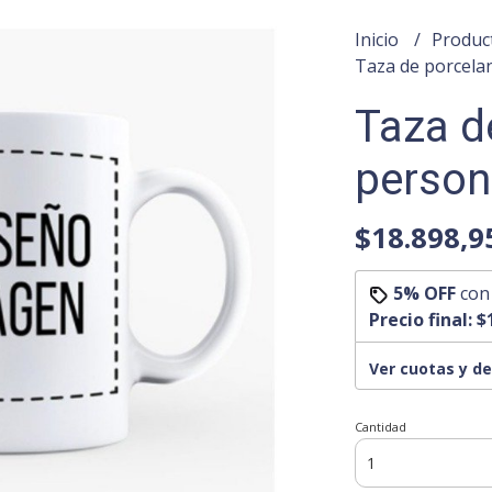
Inicio
Produc
Taza de porcela
Taza d
person
$18.898,9
5% OFF
co
Precio final:
$
Ver cuotas y d
Cantidad