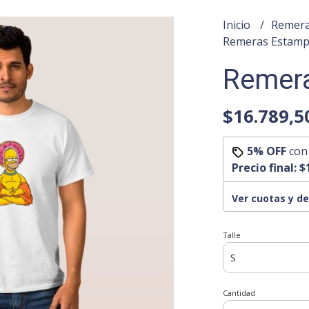
Inicio
Remera
Remeras Estam
Remer
$16.789,5
5% OFF
co
Precio final:
$
Ver cuotas y d
Talle
Cantidad