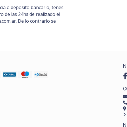
ia o depósito bancario, tenés
 de las 24hs de realizado el
com.ar. De lo contrario se
N
C
N