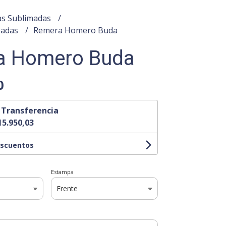
s Sublimadas
padas
Remera Homero Buda
a Homero Buda
0
n
Transferencia
15.950,03
escuentos
Estampa