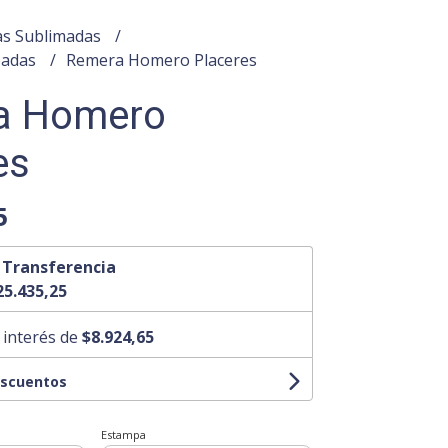
s Sublimadas
padas
Remera Homero Placeres
a Homero
es
5
n
Transferencia
25.435,25
 interés de
$8.924,65
escuentos
Estampa