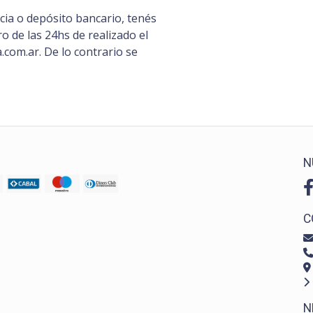
ia o depósito bancario, tenés
 de las 24hs de realizado el
com.ar. De lo contrario se
N
C
N