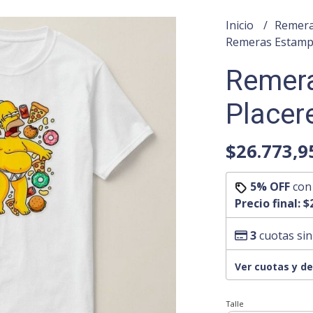
Inicio
Remera
Remeras Estam
Remer
Placer
$26.773,9
5% OFF
co
Precio final:
$
3
cuotas sin
Ver cuotas y d
Talle